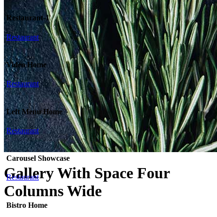
Restaurant-1
Restaurant
Video Home
Restaurant
Left Menu Home
Restaurant
Carousel Showcase
Gallery With Space Four
Restaurant
Columns Wide
Bistro Home